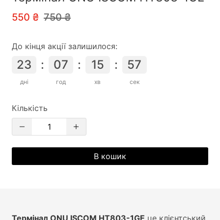
550 ₴
750 ₴
До кінця акції залишилося
:
23
:
07
:
15
:
57
дні
год
хв
сек
Кількість
В кошик
Термінал ONU ISCOM HT803-1GE
це клієнтський