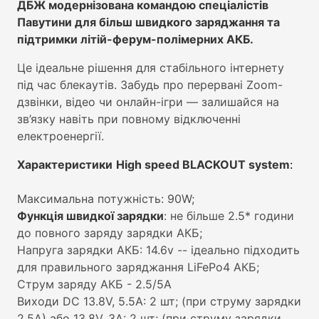
ДБЖ модернізована командою спеціалістів
Павутини для більш швидкого заряджання та
підтримки літій-ферум-полімерних АКБ.
Це ідеальне рішення для стабільного інтернету
під час блекаутів. Забудь про перервані Zoom-
дзвінки, відео чи онлайн-ігри — залишайся на
зв’язку навіть при повному відключенні
електроенергії.
Характеристики
High speed BLACKOUT system
:
Максимальна потужність: 90W;
Функція швидкої зарядки
: не більше 2.5* години
до повного заряду зарядки АКБ;
Напруга зарядки АКБ: 14.6v -- ідеально підходить
для правильного заряджання LiFePo4 АКБ;
Струм заряду АКБ - 2.5/5А
Виходи DC 13.8V, 5.5A: 2 шт; (при струму зарядки
2.5А) або 13.8V, 3A: 2 шт; (при струму зарядки