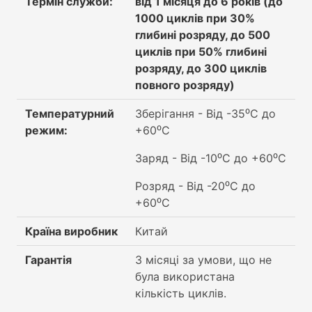
Термін служби:
від 1 місяця до 6 років (до
1000 циклів при 30%
глибині розряду, до 500
циклів при 50% глибині
розряду, до 300 циклів
повного розряду)
Температурний
Зберігання - Від -35⁰C до
режим:
+60⁰C
Заряд - Від -10⁰C до +60⁰C
Розряд - Від -20⁰C до
+60⁰C
Країна виробник
Китай
Гарантія
3 місяці за умови, що не
була використана
кількість циклів.