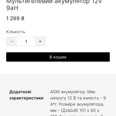
Мультигелевий акумулятор 12v
9aH
1 299 ₴
Кількість
В кошик
Додаткові
AGM акумулятор. Має
характеристики
напругу 12 В та ємність - 9
А*г. Розміри акумулятора,
мм - (ДхШхВ) 151 х 65 х